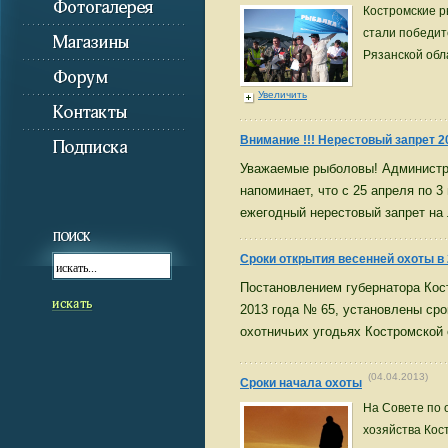
Костромские р
стали победит
Рязанской обл
Увеличить
Внимание !!! Нерестовый запрет 2
Уважаемые рыболовы! Администр
напоминает, что с 25 апреля по 3
ежегодный нерестовый запрет на
Cроки открытия весенней охоты в 
Постановлением губернатора Кос
2013 года № 65, установлены сро
охотничьих угодьях Костромской 
(04.04.2013)
Сроки начала охоты
На Совете по 
хозяйства Кос