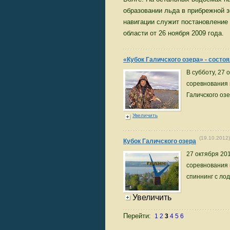
образовании льда в прибрежной 
навигации служит постановление
области от 26 ноября 2009 года.
«Кубок Галичского озера» - состоя
В субботу, 27
соревнования 
Галичского озе
Увеличить
(19.10.2012)
Кубок Галичского озера
27 октября 20
соревнования 
спиннинг с лод
Увеличить
Перейти:
1
2
3
4
5
6