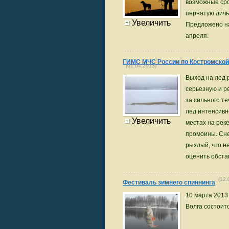
возможные сро
пернатую дичь
Увеличить
Предложено на
апреля.
ГИМС МЧС России по Костромской
(01.04.2013)
Выход на лед 
серьезную и р
за сильного те
лед интенсивн
Увеличить
местах на реке
промоины. Сне
рыхлый, что н
оценить обста
(12.
Фестиваль зимнего спиннинга
10 марта 2013
Волга состоит