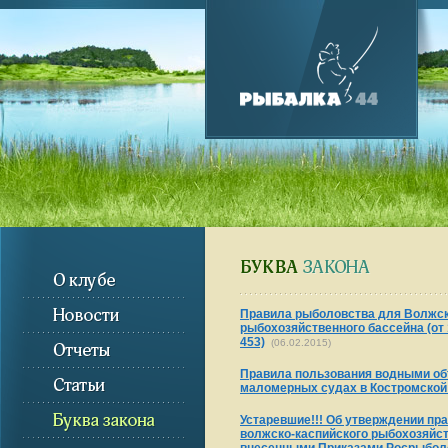
Правила рыболовства для Волжск
рыбохозяйственного бассейна (от 1
453)
(06.02.2015)
Правила пользования водными об
маломерных судах в Костромской
Устаревшие!!! Об утверждении пр
волжско-каспийского рыбохозяйств