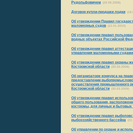
Рудольфовичем
(29.06.2009)
Договор купли-продажи лодки
(18.
Об утверждении Правил государс
маломерных судов
(12.01.2010)
Об утверждении правил пользова
водных объектах Российской Фед
Об утверждении правил аттестаци
управления маломерными судам
Об утверждении правил охраны ж
Костромской области
(30.03.2009)
Об организаторе конкурса на прав
предоставлении рыбопромысловог
осуществления промышленного р
Костромской области
(30.03.2009)
Об утверждении правил использо
общего пользования, расположенн
костромы, для личных и бытовых
Об утверждении правил рыболовс
рыбохозяйственного бассейна
(22.
Об управлении по охране и испол