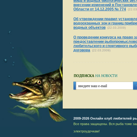
мира и водных биологических рес
внесении изменений в Постановле
Области от 14.12.2005 № 774
(22.03
Об утверждении правил установле
водоохранных зон и границ приб
водных объектов
(22.03.2009)
О проведении конкурса на право з
предоставлении рыбопромысловог
любительского и спортивного рыб
договора
(22.03.2009)
2009-2026 Онлайн клуб любителей р
Все права защищены. Вся рыба тоже за
электроудочкам!