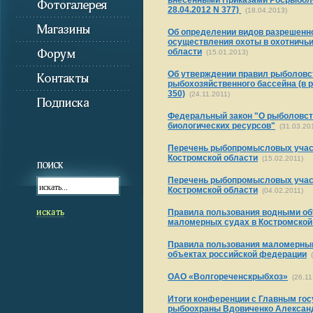
внесенными Приказами Росрыболов
28.04.2012 N 377)
(18.04.2013)
Об определении видов разрешенн
осуществления охоты в охотничьи
области
(15.01.2013)
Об утверждении правил рыболовс
рыбохозяйственного бассейна (в ре
350)
(24.11.2011)
Федеральный закон "О рыболовст
биологических ресурсов"
(31.03.20
Перечень рыбопромысловых участ
Костромской области
(15.02.2011)
Перечень рыбопромысловых участ
Костромской области
(04.02.2011)
Правила пользования водными об
маломерных судах в Костромской
Правила пользования маломерны
объектах российской федерации
(
ОАО «Волгореченскрыбхоз»
(26.11
Итоги конференции с Главным го
рыбоохраны Вдовиченко Алексан