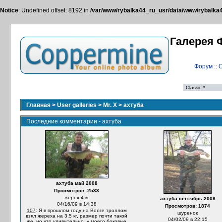
Notice
: Undefined offset: 8192 in
/var/www/rybalka44_ru_usr/data/www/rybalka44
Галерея 
Форум
::
С
Главная
>
User galleries
>
Mr. X
>
ахтуба
Последние комментарии - ахтуба
ахтуба май 2008
Просмотров: 2533
жерех 4 кг
ахтуба сентябрь 2008
04/16/09 в 14:38
Просмотров: 1874
107
: Я в прошлом году на Волге троллом
щуренок
взял жереха на 3,5 кг, размер почти такой
04/02/09 в 22:15
же. но что удивительно, у моего боковые