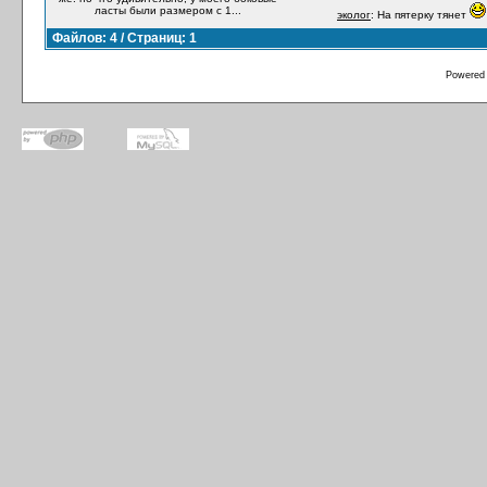
ласты были размером с 1...
эколог
: На пятерку тянет
Файлов: 4 / Страниц: 1
Powered