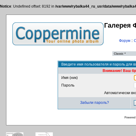
Notice
: Undefined offset: 8192 in
/var/www/rybalka44_ru_usr/data/www/rybalka44
Галерея 
Форум
::
С
Введите имя пользователя и пароль для в
Внимание! Ваш бра
Имя (ник)
Пароль
Автоматически вх
Забыли пароль?
Powered