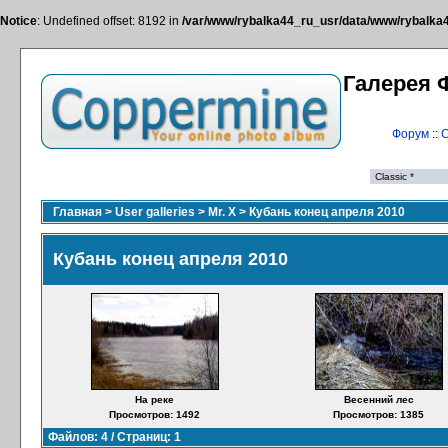
Notice
: Undefined offset: 8192 in
/var/www/rybalka44_ru_usr/data/www/rybalka44
Галерея 
Форум
::
С
Главная
>
User galleries
>
Mr. X
>
Кубань конец апреля 2010
Кубань конец апреля 2010
На реке
Весенний лес
Просмотров: 1492
Просмотров: 1385
Файлов: 4 / Страниц: 1