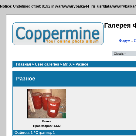
Notice
: Undefined offset: 8192 in
/var/www/rybalka44_ru_usr/data/www/rybalka44
Галерея 
Форум
::
С
Главная
>
User galleries
>
Mr. X
>
Разное
Разное
Бочки
Просмотров: 1332
Файлов: 1 / Страниц: 1