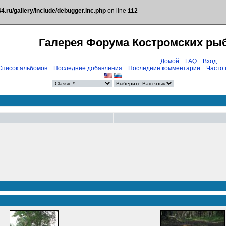
.ru/gallery/include/debugger.inc.php
on line
112
Галерея Форума Костромских ры
Домой
::
FAQ
::
Вход
Список альбомов
::
Последние добавления
::
Последние комментарии
::
Часто