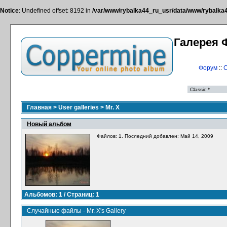
Notice
: Undefined offset: 8192 in
/var/www/rybalka44_ru_usr/data/www/rybalka44
Галерея 
Форум
::
С
Главная
>
User galleries
>
Mr. X
Новый альбом
Файлов: 1. Последний добавлен: Май 14, 2009
Альбомов: 1 / Страниц: 1
Случайные файлы - Mr. X's Gallery