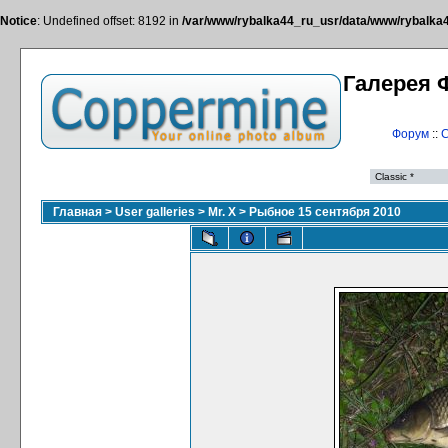
Notice
: Undefined offset: 8192 in
/var/www/rybalka44_ru_usr/data/www/rybalka44
Галерея 
Форум
::
С
Главная
>
User galleries
>
Mr. X
>
Рыбное 15 сентября 2010