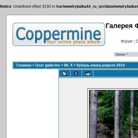
Notice
: Undefined offset: 8192 in
/var/www/rybalka44_ru_usr/data/www/rybalka44
Галерея 
Форум
::
С
Главная
>
User galleries
>
Mr. X
>
Кубань конец апреля 2010