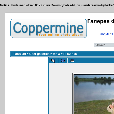
Notice
: Undefined offset: 8192 in
/var/www/rybalka44_ru_usr/data/www/rybalka44
Галерея 
Форум
::
С
Главная
>
User galleries
>
Mr. X
>
Рыбалка