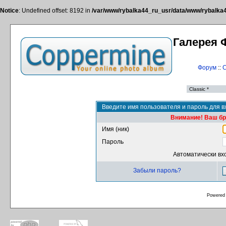
Notice
: Undefined offset: 8192 in
/var/www/rybalka44_ru_usr/data/www/rybalka44
Галерея 
Форум
::
С
Введите имя пользователя и пароль для в
Внимание! Ваш бра
Имя (ник)
Пароль
Автоматически вх
Забыли пароль?
Powered