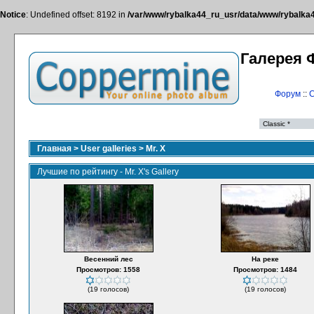
Notice
: Undefined offset: 8192 in
/var/www/rybalka44_ru_usr/data/www/rybalka44
Галерея 
Форум
::
С
Главная
>
User galleries
>
Mr. X
Лучшие по рейтингу - Mr. X's Gallery
Весенний лес
На реке
Просмотров: 1558
Просмотров: 1484
(19 голосов)
(19 голосов)