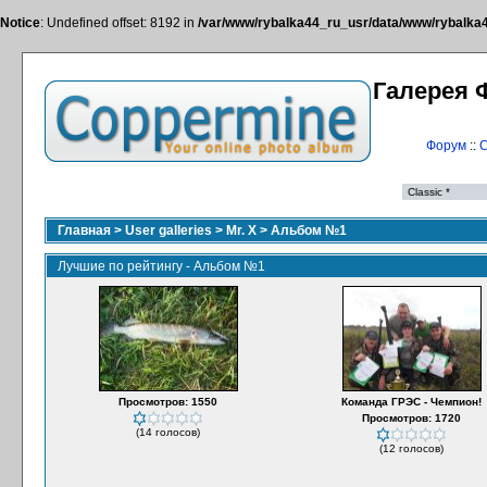
Notice
: Undefined offset: 8192 in
/var/www/rybalka44_ru_usr/data/www/rybalka44
Галерея 
Форум
::
С
Главная
>
User galleries
>
Mr. X
>
Альбом №1
Лучшие по рейтингу - Альбом №1
Просмотров: 1550
Команда ГРЭС - Чемпион!
Просмотров: 1720
(14 голосов)
(12 голосов)