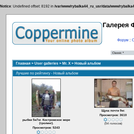
Notice
: Undefined offset: 8192 in
/var/www/rybalka44_ru_usr/data/www/rybalka44
Галерея 
Форум
::
С
Главная
>
User galleries
>
Mr. X
>
Новый альбом
Лучшие по рейтингу - Новый альбом
Щука почти 9кг.
Просмотров: 3610
рыбки 5и7кг. Костромское море
(тролинг).
(54 голосов)
Просмотров: 5243