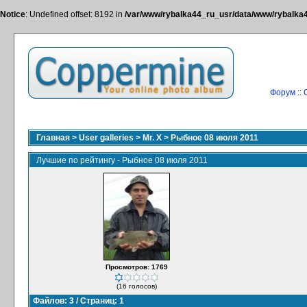
Notice
: Undefined offset: 8192 in
/var/www/rybalka44_ru_usr/data/www/rybalka44
Форум
::
Главная
>
User galleries
>
Mr. X
>
Рыбное 08 июля 2011
Лучшие по рейтингу - Рыбное 08 июля 2011
Просмотров: 1769
(16 голосов)
Файлов: 3 / Страниц: 1