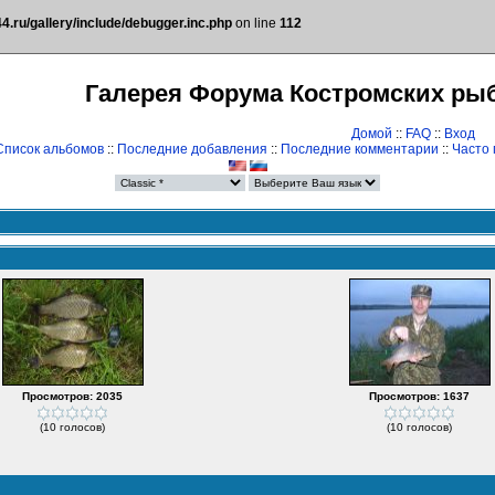
.ru/gallery/include/debugger.inc.php
on line
112
Галерея Форума Костромских ры
Домой
::
FAQ
::
Вход
Список альбомов
::
Последние добавления
::
Последние комментарии
::
Часто
Просмотров: 2035
Просмотров: 1637
(10 голосов)
(10 голосов)