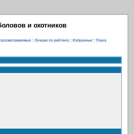
боловов и охотников
 просматриваемые
::
Лучшие по рейтингу
::
Избранные
::
Поиск