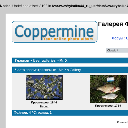
Notice
: Undefined offset: 8192 in
/var/www/rybalka44_ru_usr/data/www/rybalka44
Галерея 
Форум
::
С
Главная
>
User galleries
>
Mr. X
Часто просматриваемые - Mr. X's Gallery
Просмотров: 1846
Просмотров: 1719
Весна
Файлов: 4 / Страниц: 1
Powered