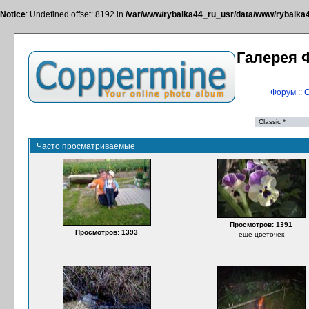
Notice
: Undefined offset: 8192 in
/var/www/rybalka44_ru_usr/data/www/rybalka44
Галерея 
Форум
::
С
Часто просматриваемые
Просмотров: 1391
Просмотров: 1393
ещё цветочек