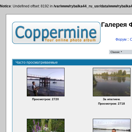
Notice
: Undefined offset: 8192 in
/var/www/rybalka44_ru_usr/data/www/rybalka44
Галерея 
Форум
::
С
Часто просматриваемые
Просмотров: 2720
За ипатием.
Просмотров: 2718