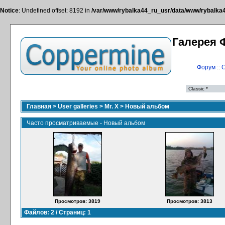
Notice
: Undefined offset: 8192 in
/var/www/rybalka44_ru_usr/data/www/rybalka44
Галерея 
Форум
::
С
Главная
>
User galleries
>
Mr. X
>
Новый альбом
Часто просматриваемые - Новый альбом
Просмотров: 3819
Просмотров: 3813
Файлов: 2 / Страниц: 1