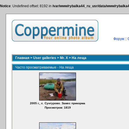
Notice
: Undefined offset: 8192 in
/var/www/rybalka44_ru_usr/data/www/rybalka44
Форум
::
Главная
>
User galleries
>
Mr. X
>
На леща
Часто просматриваемые - На леща
2005 г., с. Сунгурово. Замес прикорма
Просмотров: 1819