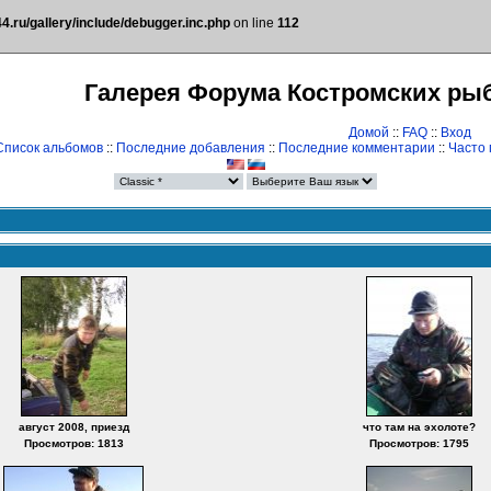
.ru/gallery/include/debugger.inc.php
on line
112
Галерея Форума Костромских ры
Домой
::
FAQ
::
Вход
Список альбомов
::
Последние добавления
::
Последние комментарии
::
Часто
август 2008, приезд
что там на эхолоте?
Просмотров: 1813
Просмотров: 1795