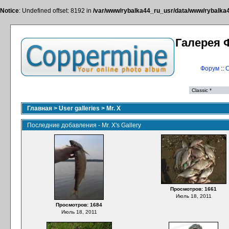
Notice
: Undefined offset: 8192 in
/var/www/rybalka44_ru_usr/data/www/rybalka44
Галерея 
Форум
::
С
Главная
>
User galleries
>
Mr. X
Последние добавления - Mr. X's Gallery
Просмотров: 1661
Июль 18, 2011
Просмотров: 1684
Июль 18, 2011