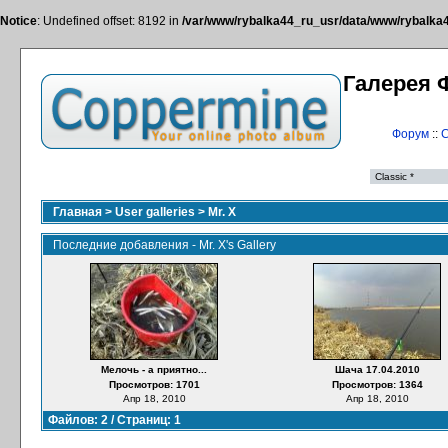
Notice
: Undefined offset: 8192 in
/var/www/rybalka44_ru_usr/data/www/rybalka44
Галерея 
Форум
::
С
Главная
>
User galleries
>
Mr. X
Последние добавления - Mr. X's Gallery
Мелочь - а приятно...
Шача 17.04.2010
Просмотров: 1701
Просмотров: 1364
Апр 18, 2010
Апр 18, 2010
Файлов: 2 / Страниц: 1