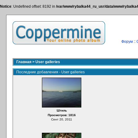
Notice
: Undefined offset: 8192 in
/var/www/rybalka44_ru_usr/data/www/rybalka44
Форум
::
Главная
>
User galleries
Последние добавления - User galleries
Штиль
Просмотров: 1816
Сент 20, 2011