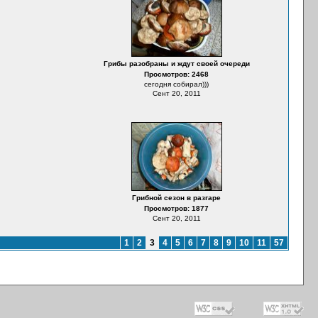
Грибы разобраны и ждут своей очереди
Просмотров: 2468
сегодня собирал)))
Сент 20, 2011
Грибной сезон в разгаре
Просмотров: 1877
Сент 20, 2011
1
2
3
4
5
6
7
8
9
10
11
57