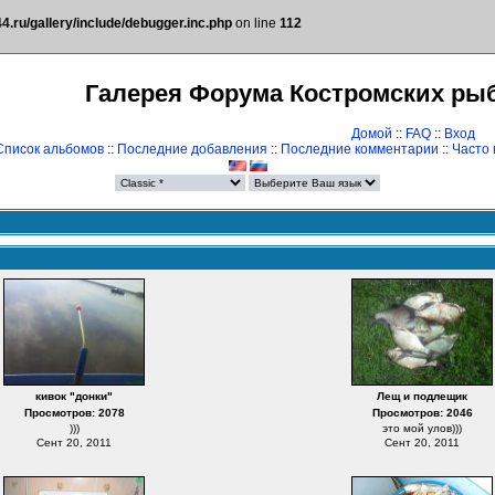
.ru/gallery/include/debugger.inc.php
on line
112
Галерея Форума Костромских ры
Домой
::
FAQ
::
Вход
Список альбомов
::
Последние добавления
::
Последние комментарии
::
Часто
кивок "донки"
Лещ и подлещик
Просмотров: 2078
Просмотров: 2046
)))
это мой улов)))
Сент 20, 2011
Сент 20, 2011