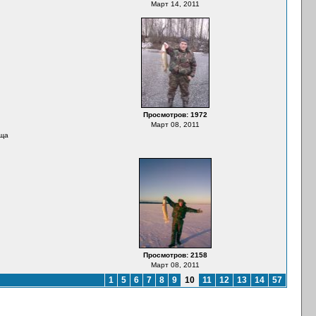
Март 14, 2011
Просмотров: 1972
Март 08, 2011
еща
Просмотров: 2158
Март 08, 2011
1
5
6
7
8
9
10
11
12
13
14
57