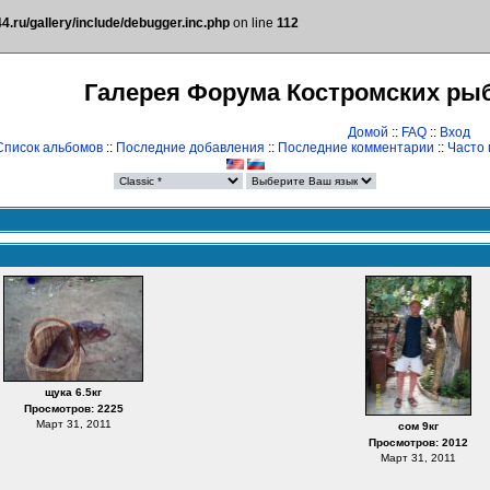
.ru/gallery/include/debugger.inc.php
on line
112
Галерея Форума Костромских ры
Домой
::
FAQ
::
Вход
Список альбомов
::
Последние добавления
::
Последние комментарии
::
Часто
щука 6.5кг
Просмотров: 2225
Март 31, 2011
сом 9кг
Просмотров: 2012
Март 31, 2011