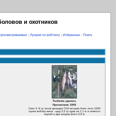
боловов и охотников
 просматриваемые
::
Лучшие по рейтингу
::
Избранные
::
Поиск
Рыбалка удалась
Просмотров: 2555
Спин 3- 8 гр леска крокодил 018 катушка блек- холл 1000
серии воблер мини - щед 3,5 гр щука на 1,1 кг и немного
окуней и два шнурка всего 3,8 кг