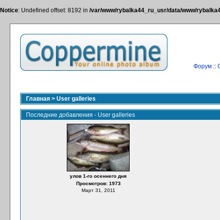
Notice
: Undefined offset: 8192 in
/var/www/rybalka44_ru_usr/data/www/rybalka44
Форум
::
Главная
>
User galleries
Последние добавления - User galleries
улов 1-го осеннего дня
Просмотров: 1973
Март 31, 2011