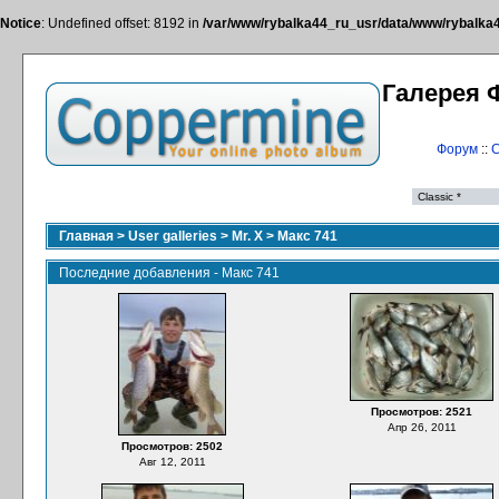
Notice
: Undefined offset: 8192 in
/var/www/rybalka44_ru_usr/data/www/rybalka44
Галерея 
Форум
::
С
Главная
>
User galleries
>
Mr. X
>
Макс 741
Последние добавления - Макс 741
Просмотров: 2521
Апр 26, 2011
Просмотров: 2502
Авг 12, 2011