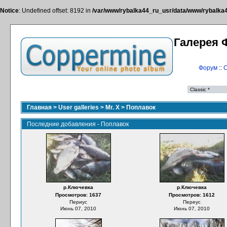
Notice
: Undefined offset: 8192 in
/var/www/rybalka44_ru_usr/data/www/rybalka44
Галерея 
Форум
::
С
Главная
>
User galleries
>
Mr. X
>
Поплавок
Последние добавления - Поплавок
р.Ключевка
р.Ключевка
Просмотров: 1637
Просмотров: 1612
Периус
Переус
Июнь 07, 2010
Июнь 07, 2010