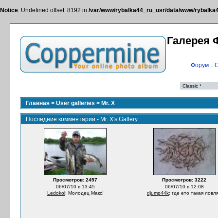
Notice
: Undefined offset: 8192 in
/var/www/rybalka44_ru_usr/data/www/rybalka44
Галерея 
Форум
::
С
Главная
>
User galleries
>
Mr. X
Последние комментарии - Mr. X's Gallery
Просмотров: 2457
Просмотров: 3222
06/07/10 в 13:45
06/07/10 в 12:08
Ledokol
: Молодец Макс!
djump44k
: где ето такая ловл