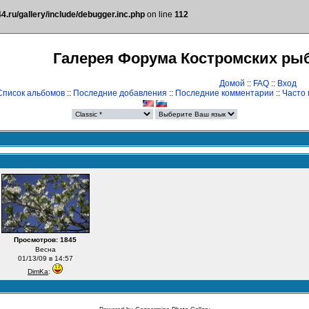
.ru/gallery/include/debugger.inc.php
on line
112
Галерея Форума Костромских ры
Домой
::
FAQ
::
Вход
Список альбомов
::
Последние добавления
::
Последние комментарии
::
Часто
Просмотров: 1845
Весна
01/13/09 в 14:57
DimKa
: