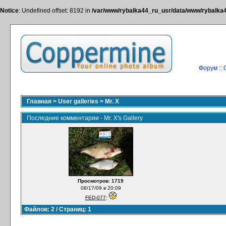
Notice
: Undefined offset: 8192 in
/var/www/rybalka44_ru_usr/data/www/rybalka44
Форум
::
Главная
>
User galleries
>
Mr. X
Последние комментарии - Mr. X's Gallery
Просмотров: 1719
08/17/09 в 20:09
FED-077
:
Файлов: 2 / Страниц: 1