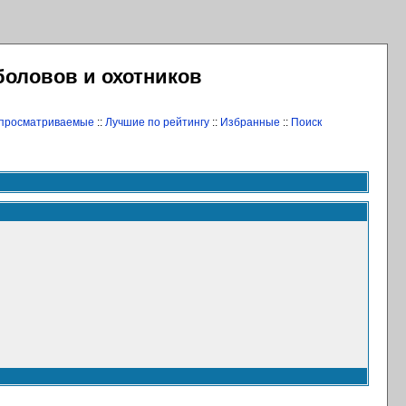
боловов и охотников
 просматриваемые
::
Лучшие по рейтингу
::
Избранные
::
Поиск