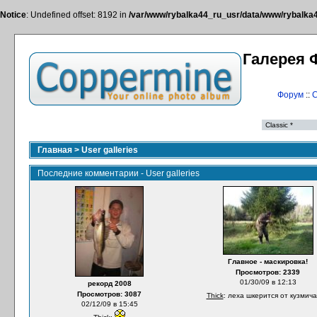
Notice
: Undefined offset: 8192 in
/var/www/rybalka44_ru_usr/data/www/rybalka44
Галерея 
Форум
::
С
Главная
>
User galleries
Последние комментарии - User galleries
Главное - маскировка!
Просмотров: 2339
01/30/09 в 12:13
рекорд 2008
Просмотров: 3087
Thick
: леха шкерится от кузмич
02/12/09 в 15:45