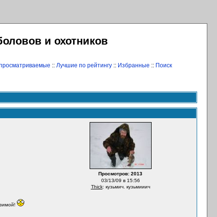
боловов и охотников
 просматриваемые
::
Лучшие по рейтингу
::
Избранные
::
Поиск
Просмотров: 2013
03/13/09 в 15:56
Thick
: кузьмич. кузьмииич
 зимой!