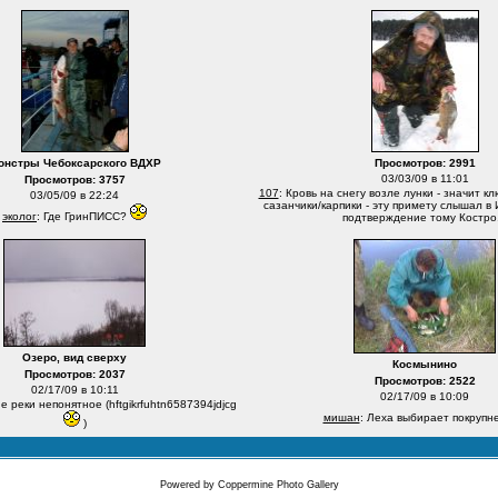
онстры Чебоксарского ВДХР
Просмотров: 2991
03/03/09 в 11:01
Просмотров: 3757
107
: Кровь на снегу возле лунки - значит к
03/05/09 в 22:24
сазанчики/карпики - эту примету слышал в 
эколог
: Где ГринПИСС?
подтверждение тому Костро.
Озеро, вид сверху
Космынино
Просмотров: 2037
Просмотров: 2522
02/17/09 в 10:11
02/17/09 в 10:09
е реки непонятное (hftgikrfuhtn6587394jdjcg
мишан
: Леха выбирает покрупн
)
Powered by
Coppermine Photo Gallery