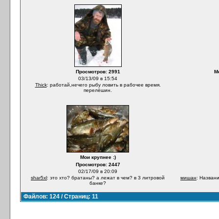
Просмотров: 2991
М
03/13/09 в 15:54
Thick
: работай,нечего рыбу ловить в рабочее время.
перелёшин.
Мои крупнее :)
Просмотров: 2447
02/17/09 в 20:09
shar5xl
: это хто? братаны? а лежат в чем? в 3 литровой
мишан
: Названи
банке?
Файлов: 124 / Страниц: 11