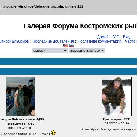
.ru/gallery/include/debugger.inc.php
on line
112
Галерея Форума Костромских ры
Домой
::
FAQ
::
Вход
Список альбомов
::
Последние добавления
::
Последние комментарии
::
Часто
онстры Чебоксарского ВДХР
Просмотров: 2991
03/23/09 в 20:39
Просмотров: 3757
03/23/09 в 22:05
Алекс Ярик
: Никогда невидел карпов
ик
: Хорошая мамка, кг 12-13 будет