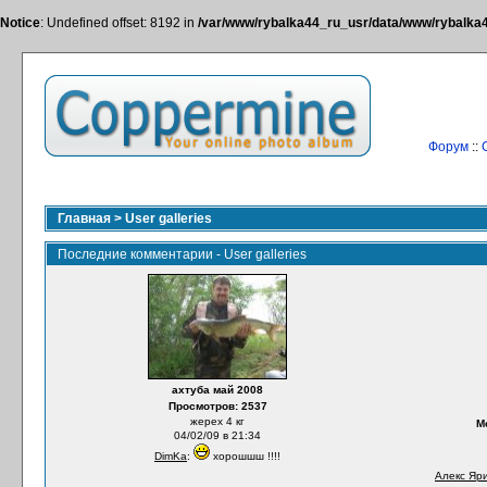
Notice
: Undefined offset: 8192 in
/var/www/rybalka44_ru_usr/data/www/rybalka44
Форум
::
Главная
>
User galleries
Последние комментарии - User galleries
ахтуба май 2008
Просмотров: 2537
жерех 4 кг
М
04/02/09 в 21:34
DimKa
:
хорошшш !!!!
Алекс Яр