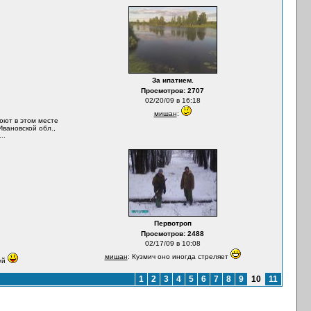
За ипатием.
Просмотров: 2707
02/20/09 в 16:18
мишан
:
люют в этом месте
Ивановской обл.,
..
Первотроп
Просмотров: 2488
02/17/09 в 10:08
мишан
: Кузмич оно иногда стреляет
ей
1
2
3
4
5
6
7
8
9
10
11