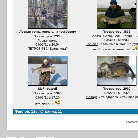
Лесная речка коллега на том берегу
Просмотров: 3835
Узакса, октябрь 2010, 6200-98 
Просмотров: 2935
03/30/11 в 09:03
Лесная речка
Fish-oleg
: я сам был в шоке, не ду
04/05/11 в 20:54
ПЕТРОВИЧ 2
: Езильница?
на Узоксе есть такие рыббы
Мой трафей
Просмотров: 2900
02/22/11 в 21:32
Просмотров: 1985
Володя
: Это здорово. Отличная р
03/01/11 в 17:20
док
: красота!
Файлов: 126 / Страниц: 11
Powered