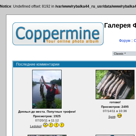
Notice
: Undefined offset: 8192 in
/var/www/rybalka44_ru_usr/data/www/rybalka44
Галерея 
Форум
::
С
Последние комментарии
готово!
Просмотров: 2495
07/14/11 в 10:36
Доплыл до места. Попутные трофеи!
Просмотров: 1925
Spirit
:
07/20/11 в 11:12
Ledokol
: