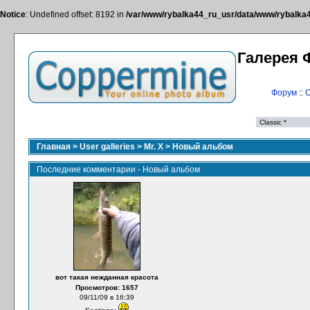
Notice
: Undefined offset: 8192 in
/var/www/rybalka44_ru_usr/data/www/rybalka44
Галерея 
Форум
::
С
Главная
>
User galleries
>
Mr. X
>
Новый альбом
Последние комментарии - Новый альбом
вот такая нежданная красота
Просмотров: 1657
09/11/09 в 16:39