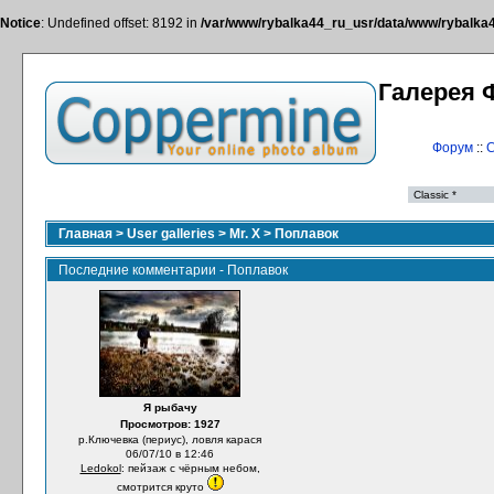
Notice
: Undefined offset: 8192 in
/var/www/rybalka44_ru_usr/data/www/rybalka44
Галерея 
Форум
::
С
Главная
>
User galleries
>
Mr. X
>
Поплавок
Последние комментарии - Поплавок
Я рыбачу
Просмотров: 1927
р.Ключевка (периус), ловля карася
06/07/10 в 12:46
Ledokol
: пейзаж с чёрным небом,
смотрится круто