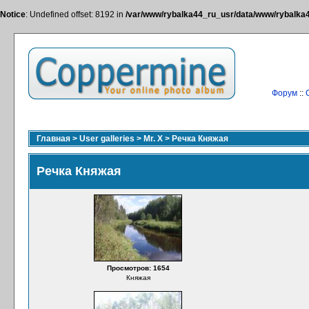
Notice
: Undefined offset: 8192 in
/var/www/rybalka44_ru_usr/data/www/rybalka44
Форум
::
Главная
>
User galleries
>
Mr. X
>
Речка Княжая
Речка Княжая
Просмотров: 1654
Княжая