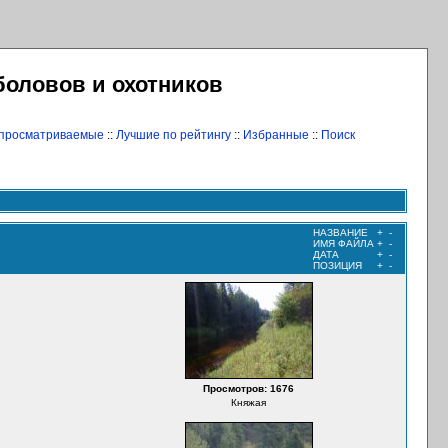
боловов и охотников
 просматриваемые
::
Лучшие по рейтингу
::
Избранные
::
Поиск
НАЗВАНИЕ
+
-
ИМЯ ФАЙЛА
+
-
ДАТА
+
-
ПОЗИЦИЯ
+
-
Просмотров: 1676
Княжая