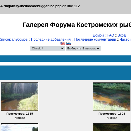
.ru/gallery/include/debugger.inc.php
on line
112
Галерея Форума Костромских ры
Домой
::
FAQ
::
Вход
Список альбомов
::
Последние добавления
::
Последние комментарии
::
Часто
Просмотров: 1635
Просмотров: 1608
Княжая
Княжая