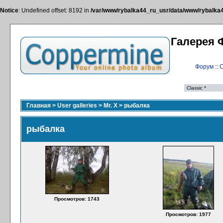
Notice
: Undefined offset: 8192 in
/var/www/rybalka44_ru_usr/data/www/rybalka44
Галерея 
Форум
::
С
Главная
>
User galleries
>
Mr. X
>
рыбалка
рыбалка
Просмотров: 1743
Просмотров: 1977