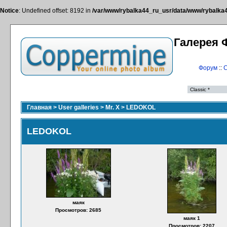
Notice
: Undefined offset: 8192 in
/var/www/rybalka44_ru_usr/data/www/rybalka44
Галерея 
Форум
::
С
Главная
>
User galleries
>
Mr. X
>
LEDOKOL
LEDOKOL
маяк
Просмотров: 2685
маяк 1
Просмотров: 2207