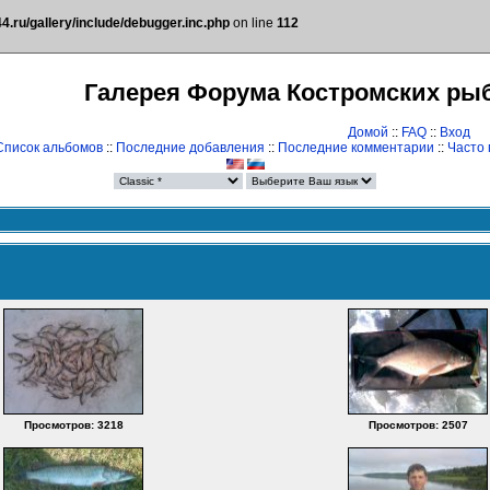
.ru/gallery/include/debugger.inc.php
on line
112
Галерея Форума Костромских ры
Домой
::
FAQ
::
Вход
Список альбомов
::
Последние добавления
::
Последние комментарии
::
Часто
Просмотров: 3218
Просмотров: 2507