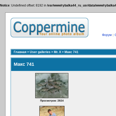
Notice
: Undefined offset: 8192 in
/var/www/rybalka44_ru_usr/data/www/rybalka44
Форум
::
Главная
>
User galleries
>
Mr. X
>
Макс 741
Макс 741
Просмотров: 2824