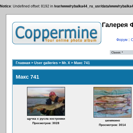
Notice
: Undefined offset: 8192 in
/var/www/rybalka44_ru_usr/data/www/rybalka44
Галерея 
Форум
::
С
Главная
>
User galleries
>
Mr. X
>
Макс 741
Макс 741
щучка с русла костромки
шемякино
Просмотров: 3028
Просмотров: 3014