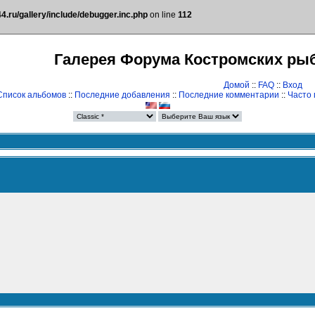
.ru/gallery/include/debugger.inc.php
on line
112
Галерея Форума Костромских ры
Домой
::
FAQ
::
Вход
Список альбомов
::
Последние добавления
::
Последние комментарии
::
Часто