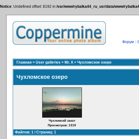
Notice
: Undefined offset: 8192 in
/var/www/rybalka44_ru_usr/data/www/rybalka44
Форум
::
Главная
>
User galleries
>
Mr. X
>
Чухломское озеро
Чухломское озеро
Чухломсий закат
Просмотров: 1319
Файлов: 1 / Страниц: 1