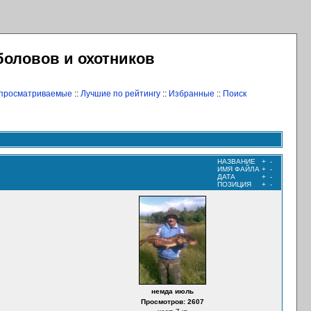
боловов и охотников
 просматриваемые
::
Лучшие по рейтингу
::
Избранные
::
Поиск
НАЗВАНИЕ
+
-
ИМЯ ФАЙЛА
+
-
ДАТА
+
-
ПОЗИЦИЯ
+
-
немда июль
Просмотров: 2607