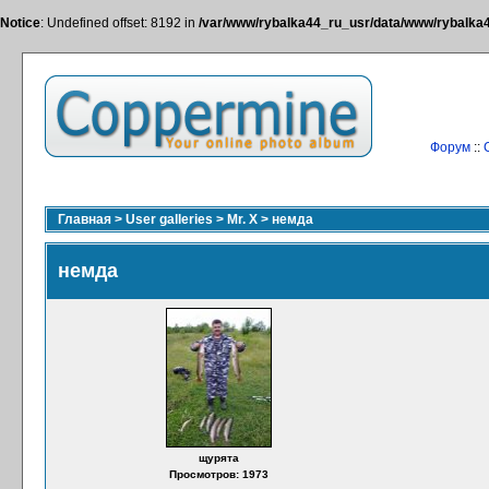
Notice
: Undefined offset: 8192 in
/var/www/rybalka44_ru_usr/data/www/rybalka44
Форум
::
Главная
>
User galleries
>
Mr. X
>
немда
немда
щурята
Просмотров: 1973