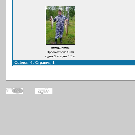
немда июль
Просмотров: 1936
судак 3 кг щука 4.3 кг
Файлов: 6 / Страниц: 1