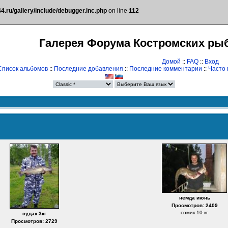
.ru/gallery/include/debugger.inc.php
on line
112
Галерея Форума Костромских ры
Домой
::
FAQ
::
Вход
Список альбомов
::
Последние добавления
::
Последние комментарии
::
Часто
немда июнь
Просмотров: 2409
сомик 10 кг
судак 3кг
Просмотров: 2729