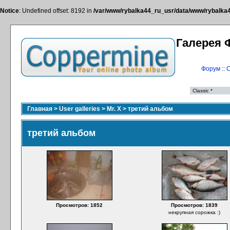
Notice
: Undefined offset: 8192 in
/var/www/rybalka44_ru_usr/data/www/rybalka44
Галерея 
Форум
::
С
Главная
>
User galleries
>
Mr. X
>
третий альбом
третий альбом
Просмотров: 1852
Просмотров: 1839
некрупная сорожка :)