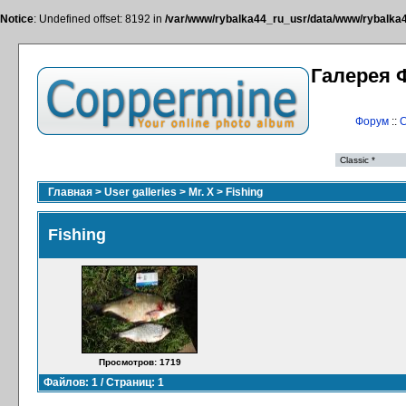
Notice
: Undefined offset: 8192 in
/var/www/rybalka44_ru_usr/data/www/rybalka44
Галерея 
Форум
::
С
Главная
>
User galleries
>
Mr. X
>
Fishing
Fishing
Просмотров: 1719
Файлов: 1 / Страниц: 1