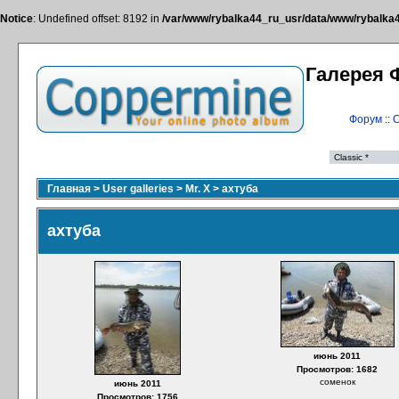
Notice
: Undefined offset: 8192 in
/var/www/rybalka44_ru_usr/data/www/rybalka44
Галерея 
Форум
::
С
Главная
>
User galleries
>
Mr. X
>
ахтуба
ахтуба
июнь 2011
Просмотров: 1682
соменок
июнь 2011
Просмотров: 1756