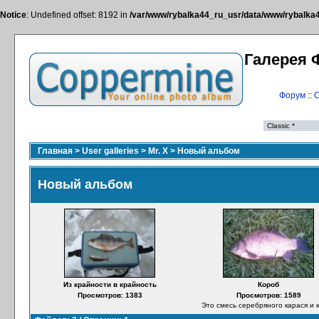
Notice
: Undefined offset: 8192 in
/var/www/rybalka44_ru_usr/data/www/rybalka44
Галерея 
Форум
::
С
Главная
>
User galleries
>
Mr. X
>
Новый альбом
Новый альбом
Из крайности в крайность
Короб
Просмотров: 1383
Просмотров: 1589
Это смесь серебряного карася и 