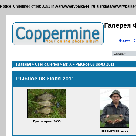
Notice
: Undefined offset: 8192 in
/var/www/rybalka44_ru_usr/data/www/rybalka44
Галерея 
Форум
::
С
Главная
>
User galleries
>
Mr. X
>
Рыбное 08 июля 2011
Рыбное 08 июля 2011
Просмотров: 2035
Просмотров: 1769