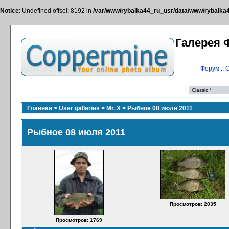
Notice
: Undefined offset: 8192 in
/var/www/rybalka44_ru_usr/data/www/rybalka44
Галерея 
Форум
::
С
Главная
>
User galleries
>
Mr. X
>
Рыбное 08 июля 2011
Рыбное 08 июля 2011
Просмотров: 2035
Просмотров: 1769