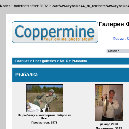
Notice
: Undefined offset: 8192 in
/var/www/rybalka44_ru_usr/data/www/rybalka44
Галерея 
Форум
::
С
Главная
>
User galleries
>
Mr. X
>
Рыбалка
Рыбалка
На рыбалку с комфортом. Заброс на
Нею.
Просмотров: 2578
рекорд 2008
Просмотров: 3075