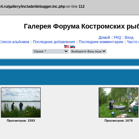
.ru/gallery/include/debugger.inc.php
on line
112
Галерея Форума Костромских ры
Домой
::
FAQ
::
Вход
Список альбомов
::
Последние добавления
::
Последние комментарии
::
Часто
Просмотров: 1593
Просмотров: 1678