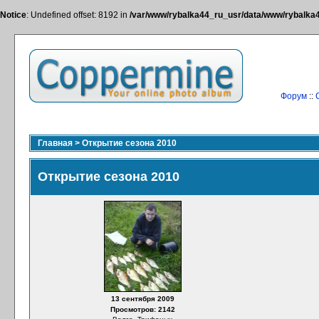
Notice
: Undefined offset: 8192 in
/var/www/rybalka44_ru_usr/data/www/rybalka44
Форум
::
Главная
>
Открытие сезона 2010
Открытие сезона 2010
13 сентября 2009
Просмотров: 2142