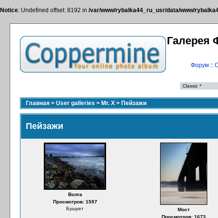
Notice
: Undefined offset: 8192 in
/var/www/rybalka44_ru_usr/data/www/rybalka44
Галерея 
Форум
::
С
Главная
>
User galleries
>
Mr. X
>
Пейзажи
Пейзажи
Волга
Просмотров: 1597
Бушует
Мост
Просмотров: 1673